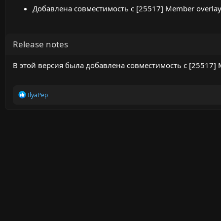
Добавлена совместимость с [25517] Member overla
Release notes
В этой версия была добавлена совместимость с [25517]
R
IlyaPep
e
a
c
t
i
o
n
s
: