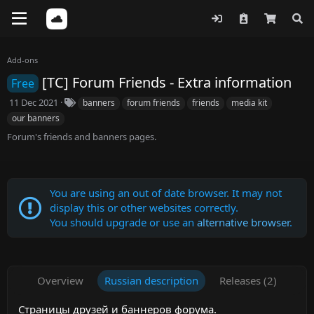
Add-ons
[TC] Forum Friends - Extra information
Free
C
T
11 Dec 2021
banners
forum friends
friends
media kit
r
a
our banners
e
g
Forum's friends and banners pages.
a
s
t
i
o
n
You are using an out of date browser. It may not
d
display this or other websites correctly.
a
You should upgrade or use an
alternative browser
.
t
e
Overview
Russian description
Releases (2)
Страницы друзей и баннеров форума.