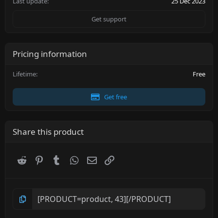
Last update
25 Dec 2023
Get support
Pricing information
Lifetime
Free
Get free
Share this product
Reddit
Pinterest
Tumblr
WhatsApp
Email
Link