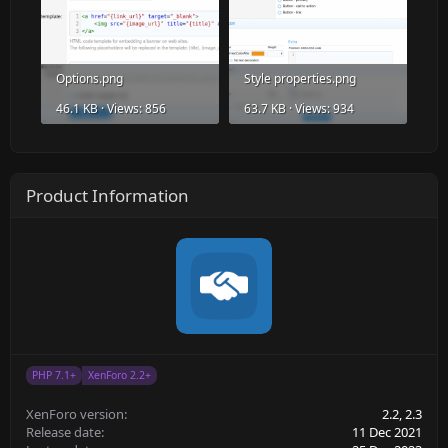
Options.png
Style properties.png
46.1 KB · Views: 856
63.7 KB · Views: 934
Product Information
PHP 7.1+
XenForo 2.2+
XenForo version
2.2
2.3
Release date
11 Dec 2021