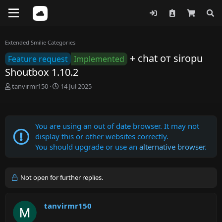
Extended Smilie Categories
+ chat от siropu
Feature request
Implemented
Shoutbox 1.10.2
T
S
tanvirmr150
14 Jul 2025
h
t
r
a
e
r
a
t
You are using an out of date browser. It may not
d
d
display this or other websites correctly.
s
a
You should upgrade or use an
alternative browser
.
t
t
a
e
r
t
Not open for further replies.
e
r
tanvirmr150