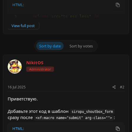
HTML:
<
xf:
css
src
=
"
tc_esc.less
"
/>
<
xf:
js
src
=
"
TC/ExtendedSmilieCategories/co
View full post
Sort by date
Sort by votes
NikitOS
Administrator
16 Jul 2025
#2
Приветствую.
Добавьте этот код в шаблон
siropu_shoutbox_form
сразу после
:
<xf:macro name="submit" arg-class="">
HTML: