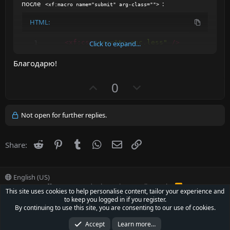
после
:
<xf:macro name="submit" arg-class="">
HTML:
<
xf:
css
src
=
"
tc_esc.less
"
/>
Click to expand...
<
xf:
js
src
=
"
TC/ExtendedSmilieCategories/
Благодарю!
U
D
0
p
o
v
w
Not open for further replies.
o
n
t
v
Reddit
Pinterest
Tumblr
WhatsApp
Email
Link
Share:
e
o
t
e
English (US)
Contact us
Offer
Terms and rules
Privacy policy
Help
R
This site uses cookies to help personalise content, tailor your experience and
S
to keep you logged in if you register.
S
®
Community platform by XenForo
© 2010-2022 XenForo Ltd.
By continuing to use this site, you are consenting to our use of cookies.
Parts of this site powered by
XenForo add-ons from DragonByte™
©2011-2026
DragonByte Technologies Ltd.
(
Details
)
Accept
Learn more…
XenCarta 2 PRO
© Jason Axelrod of
8WAYRUN