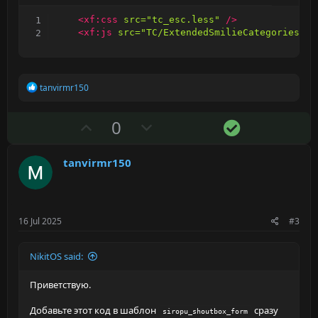
<
xf:
css
src
=
"
tc_esc.less
"
/>
<
xf:
js
src
=
"
TC/ExtendedSmilieCategories/co
R
tanvirmr150
e
a
c
U
D
S
0
t
p
o
o
i
o
v
w
l
tanvirmr150
n
o
n
u
s
:
t
v
t
e
o
i
16 Jul 2025
#3
t
o
e
n
NikitOS said:
Приветствую.
Добавьте этот код в шаблон
сразу
siropu_shoutbox_form