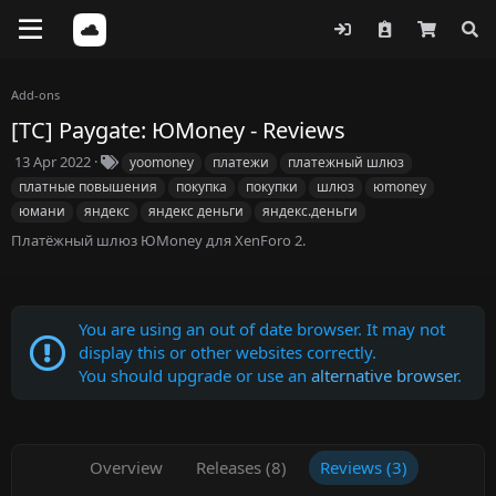
Add-ons
[TC] Paygate: ЮMoney - Reviews
C
T
13 Apr 2022
yoomoney
платежи
платежный шлюз
r
a
платные повышения
покупка
покупки
шлюз
юmoney
e
g
юмани
яндекс
яндекс деньги
яндекс.деньги
a
s
Платёжный шлюз ЮMoney для XenForo 2.
t
i
o
n
d
You are using an out of date browser. It may not
a
display this or other websites correctly.
t
You should upgrade or use an
alternative browser
.
e
Overview
Releases (8)
Reviews (3)