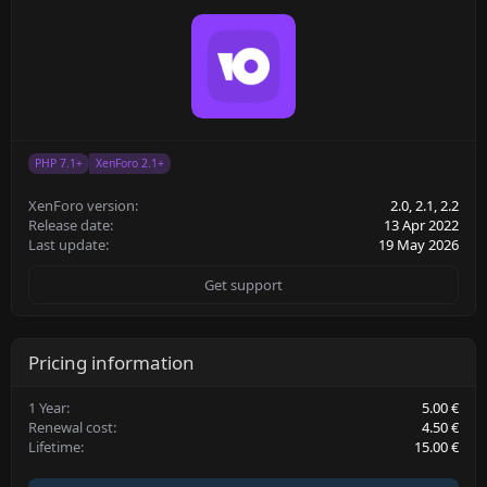
e
o
t
e
PHP 7.1+
XenForo 2.1+
XenForo version
2.0
2.1
2.2
Release date
13 Apr 2022
Last update
19 May 2026
Get support
Pricing information
1 Year
5.00 €
Renewal cost
4.50 €
Lifetime
15.00 €